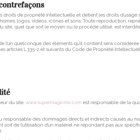
t contrefaçons
s droits de propriété intellectuelle et détient les droits d’usage 
hismes, logos, vidéos, icônes et sons. Toute reproduction, repré
site, quel que soit le moyen ou le procédé utilisé, est interdite
 de l’un quelconque des éléments qu’il contient sera considéré
 articles L.335-2 et suivants du Code de Propriété Intellectuel
ité
teur du site.
www.supermagicme.com
est responsable de la qual
 responsable des dommages directs et indirects causés au matérie
ant soit de l’utilisation d’un matériel ne répondant pas aux spécif
é.