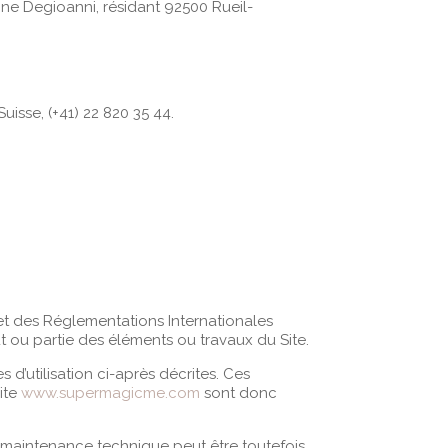
stine Degioanni, résidant 92500 Rueil-
uisse, (+41) 22 820 35 44.
 et des Réglementations Internationales
t ou partie des éléments ou travaux du Site.
 d’utilisation ci-après décrites. Ces
site
www.supermagicme.com
sont donc
e maintenance technique peut être toutefois