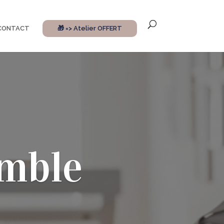
CONTACT
🎁 => Atelier OFFERT
emble