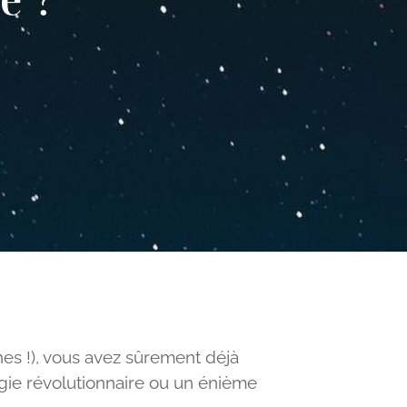
hes !), vous avez sûrement déjà
égie révolutionnaire ou un énième