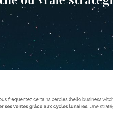
us fréquentez certains cercles (hello business witc
 ses ventes grâce aux cycles lunaires
. Une strat