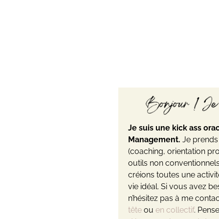
Je suis une kick ass or
Management.
Je prends 
(coaching, orientation pro
outils non conventionnels
créions toutes une activ
vie idéal. Si vous avez be
n’hésitez pas à me conta
tête
ou
en collectif
. Pense