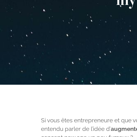
Si vous êtes entrepreneure et que vo
entendu parler de l’idée d’
augmenter