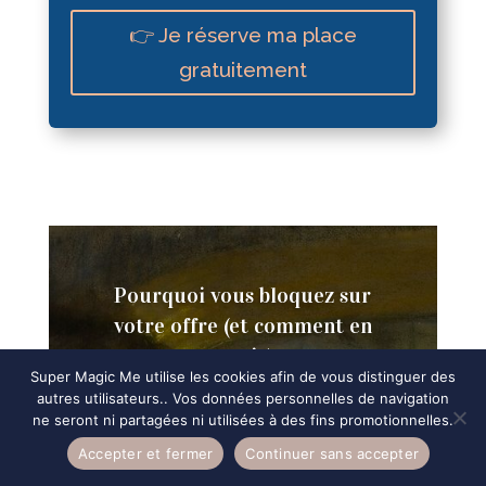
👉 Je réserve ma place
gratuitement
Pourquoi vous bloquez sur
votre offre (et comment en
sortir)
Super Magic Me utilise les cookies afin de vous distinguer des
Pourquoi je bloque sur mon offre ?C’est
autres utilisateurs.. Vos données personnelles de navigation
la question que vous vous posez en
ne seront ni partagées ni utilisées à des fins promotionnelles.
boucle, entre deux tâches urgentes,
Accepter et fermer
Continuer sans accepter
trois idées lumineuses et ce petit goût
amer de “je devrais déjà l’avoir